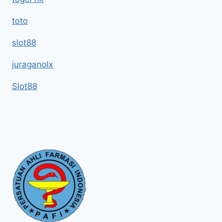
toto
slot88
juraganolx
Slot88