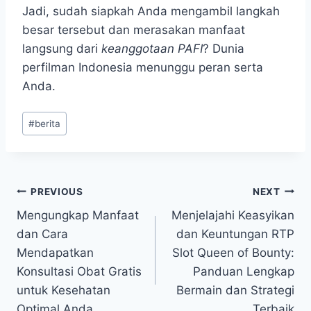
Jadi, sudah siapkah Anda mengambil langkah
besar tersebut dan merasakan manfaat
langsung dari
keanggotaan PAFI
? Dunia
perfilman Indonesia menunggu peran serta
Anda.
Post
#
berita
Tags:
Post
PREVIOUS
NEXT
Mengungkap Manfaat
Menjelajahi Keasyikan
navigation
dan Cara
dan Keuntungan RTP
Mendapatkan
Slot Queen of Bounty:
Konsultasi Obat Gratis
Panduan Lengkap
untuk Kesehatan
Bermain dan Strategi
Optimal Anda
Terbaik