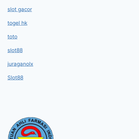
slot gacor
togel hk
toto
slot88
juraganolx
Slot88