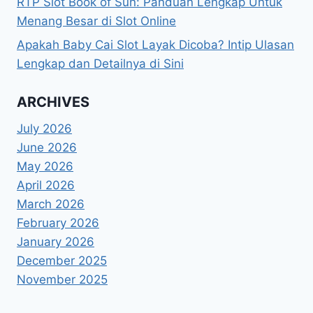
RTP Slot Book of Sun: Panduan Lengkap Untuk
Menang Besar di Slot Online
Apakah Baby Cai Slot Layak Dicoba? Intip Ulasan
Lengkap dan Detailnya di Sini
ARCHIVES
July 2026
June 2026
May 2026
April 2026
March 2026
February 2026
January 2026
December 2025
November 2025