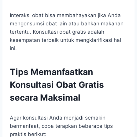
Interaksi obat bisa membahayakan jika Anda
mengonsumsi obat lain atau bahkan makanan
tertentu. Konsultasi obat gratis adalah
kesempatan terbaik untuk mengklarifikasi hal
ini.
Tips Memanfaatkan
Konsultasi Obat Gratis
secara Maksimal
Agar konsultasi Anda menjadi semakin
bermanfaat, coba terapkan beberapa tips
praktis berikut: