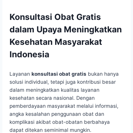
Konsultasi Obat Gratis
dalam Upaya Meningkatkan
Kesehatan Masyarakat
Indonesia
Layanan
konsultasi obat gratis
bukan hanya
solusi individual, tetapi juga kontribusi besar
dalam meningkatkan kualitas layanan
kesehatan secara nasional. Dengan
pemberdayaan masyarakat melalui informasi,
angka kesalahan penggunaan obat dan
komplikasi akibat obat-obatan berbahaya
dapat ditekan seminimal mungkin.