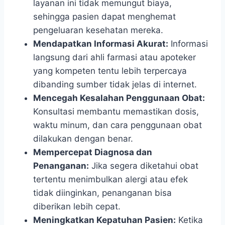
layanan ini tidak memungut biaya,
sehingga pasien dapat menghemat
pengeluaran kesehatan mereka.
Mendapatkan Informasi Akurat:
Informasi
langsung dari ahli farmasi atau apoteker
yang kompeten tentu lebih terpercaya
dibanding sumber tidak jelas di internet.
Mencegah Kesalahan Penggunaan Obat:
Konsultasi membantu memastikan dosis,
waktu minum, dan cara penggunaan obat
dilakukan dengan benar.
Mempercepat Diagnosa dan
Penanganan:
Jika segera diketahui obat
tertentu menimbulkan alergi atau efek
tidak diinginkan, penanganan bisa
diberikan lebih cepat.
Meningkatkan Kepatuhan Pasien:
Ketika