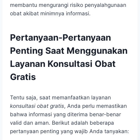
membantu mengurangi risiko penyalahgunaan
obat akibat minimnya informasi.
Pertanyaan-Pertanyaan
Penting Saat Menggunakan
Layanan Konsultasi Obat
Gratis
Tentu saja, saat memanfaatkan layanan
konsultasi obat gratis
, Anda perlu memastikan
bahwa informasi yang diterima benar-benar
valid dan aman. Berikut adalah beberapa
pertanyaan penting yang wajib Anda tanyakan: