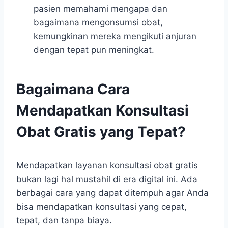
pasien memahami mengapa dan
bagaimana mengonsumsi obat,
kemungkinan mereka mengikuti anjuran
dengan tepat pun meningkat.
Bagaimana Cara
Mendapatkan Konsultasi
Obat Gratis yang Tepat?
Mendapatkan layanan konsultasi obat gratis
bukan lagi hal mustahil di era digital ini. Ada
berbagai cara yang dapat ditempuh agar Anda
bisa mendapatkan konsultasi yang cepat,
tepat, dan tanpa biaya.