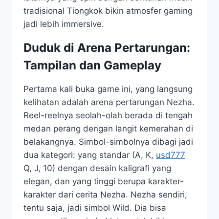
tradisional Tiongkok bikin atmosfer gaming
jadi lebih immersive.
Duduk di Arena Pertarungan:
Tampilan dan Gameplay
Pertama kali buka game ini, yang langsung
kelihatan adalah arena pertarungan Nezha.
Reel-reelnya seolah-olah berada di tengah
medan perang dengan langit kemerahan di
belakangnya. Simbol-simbolnya dibagi jadi
dua kategori: yang standar (A, K,
usd777
Q, J, 10) dengan desain kaligrafi yang
elegan, dan yang tinggi berupa karakter-
karakter dari cerita Nezha. Nezha sendiri,
tentu saja, jadi simbol Wild. Dia bisa