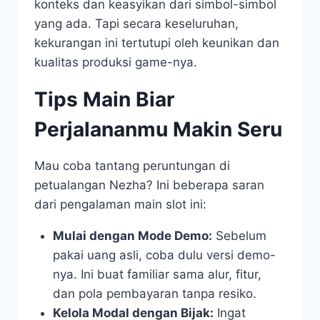
konteks dan keasyikan dari simbol-simbol
yang ada. Tapi secara keseluruhan,
kekurangan ini tertutupi oleh keunikan dan
kualitas produksi game-nya.
Tips Main Biar
Perjalananmu Makin Seru
Mau coba tantang peruntungan di
petualangan Nezha? Ini beberapa saran
dari pengalaman main slot ini:
Mulai dengan Mode Demo:
Sebelum
pakai uang asli, coba dulu versi demo-
nya. Ini buat familiar sama alur, fitur,
dan pola pembayaran tanpa resiko.
Kelola Modal dengan Bijak:
Ingat