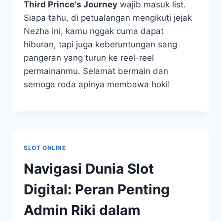
Third Prince's Journey
wajib masuk list.
Siapa tahu, di petualangan mengikuti jejak
Nezha ini, kamu nggak cuma dapat
hiburan, tapi juga keberuntungan sang
pangeran yang turun ke reel-reel
permainanmu. Selamat bermain dan
semoga roda apinya membawa hoki!
SLOT ONLINE
Navigasi Dunia Slot
Digital: Peran Penting
Admin Riki dalam