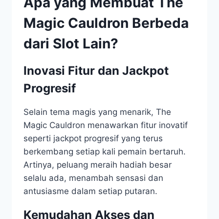
Apa yang Membuat The
Magic Cauldron Berbeda
dari Slot Lain?
Inovasi Fitur dan Jackpot
Progresif
Selain tema magis yang menarik, The
Magic Cauldron menawarkan fitur inovatif
seperti jackpot progresif yang terus
berkembang setiap kali pemain bertaruh.
Artinya, peluang meraih hadiah besar
selalu ada, menambah sensasi dan
antusiasme dalam setiap putaran.
Kemudahan Akses dan