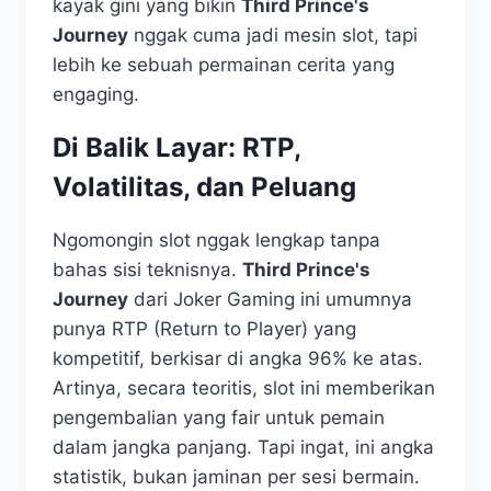
kayak gini yang bikin
Third Prince's
Journey
nggak cuma jadi mesin slot, tapi
lebih ke sebuah permainan cerita yang
engaging.
Di Balik Layar: RTP,
Volatilitas, dan Peluang
Ngomongin slot nggak lengkap tanpa
bahas sisi teknisnya.
Third Prince's
Journey
dari Joker Gaming ini umumnya
punya RTP (Return to Player) yang
kompetitif, berkisar di angka 96% ke atas.
Artinya, secara teoritis, slot ini memberikan
pengembalian yang fair untuk pemain
dalam jangka panjang. Tapi ingat, ini angka
statistik, bukan jaminan per sesi bermain.