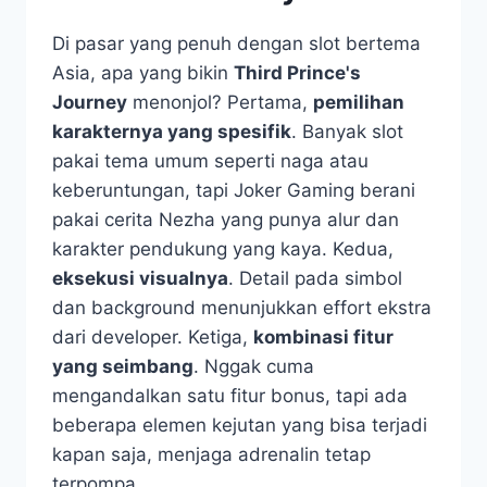
Di pasar yang penuh dengan slot bertema
Asia, apa yang bikin
Third Prince's
Journey
menonjol? Pertama,
pemilihan
karakternya yang spesifik
. Banyak slot
pakai tema umum seperti naga atau
keberuntungan, tapi Joker Gaming berani
pakai cerita Nezha yang punya alur dan
karakter pendukung yang kaya. Kedua,
eksekusi visualnya
. Detail pada simbol
dan background menunjukkan effort ekstra
dari developer. Ketiga,
kombinasi fitur
yang seimbang
. Nggak cuma
mengandalkan satu fitur bonus, tapi ada
beberapa elemen kejutan yang bisa terjadi
kapan saja, menjaga adrenalin tetap
terpompa.