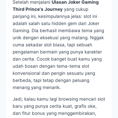
Setelah menjalani
Ulasan Joker Gaming
Third Prince's Journey
yang cukup
panjang ini, kesimpulannya jelas: slot ini
adalah salah satu hidden gem dari Joker
Gaming. Dia berhasil membawa tema yang
unik dengan eksekusi yang matang. Nggak
cuma sekadar slot biasa, tapi sebuah
pengalaman bermain yang punya karakter
dan cerita. Cocok banget buat kamu yang
udah bosan dengan tema-tema slot
konvensional dan pengin sesuatu yang
berbeda, tapi tetap dengan peluang
menang yang menarik.
Jadi, kalau kamu lagi browsing mencari slot
baru yang punya cerita kuat, grafis oke,
dan fitur bonus yang menggembirakan,