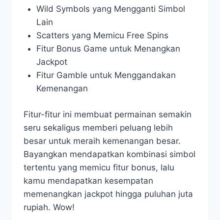
Wild Symbols yang Mengganti Simbol
Lain
Scatters yang Memicu Free Spins
Fitur Bonus Game untuk Menangkan
Jackpot
Fitur Gamble untuk Menggandakan
Kemenangan
Fitur-fitur ini membuat permainan semakin
seru sekaligus memberi peluang lebih
besar untuk meraih kemenangan besar.
Bayangkan mendapatkan kombinasi simbol
tertentu yang memicu fitur bonus, lalu
kamu mendapatkan kesempatan
memenangkan jackpot hingga puluhan juta
rupiah. Wow!