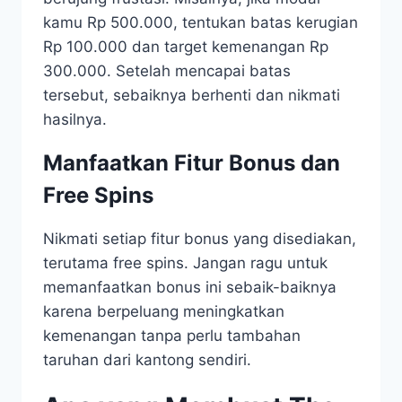
kamu Rp 500.000, tentukan batas kerugian
Rp 100.000 dan target kemenangan Rp
300.000. Setelah mencapai batas
tersebut, sebaiknya berhenti dan nikmati
hasilnya.
Manfaatkan Fitur Bonus dan
Free Spins
Nikmati setiap fitur bonus yang disediakan,
terutama free spins. Jangan ragu untuk
memanfaatkan bonus ini sebaik-baiknya
karena berpeluang meningkatkan
kemenangan tanpa perlu tambahan
taruhan dari kantong sendiri.