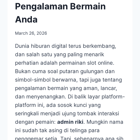
Pengalaman Bermain
Anda
March 26, 2026
Dunia hiburan digital terus berkembang,
dan salah satu yang paling menarik
perhatian adalah permainan slot online.
Bukan cuma soal putaran gulungan dan
simbol-simbol berwarna, tapi juga tentang
pengalaman bermain yang aman, lancar,
dan menyenangkan. Di balik layar platform-
platform ini, ada sosok kunci yang
seringkali menjadi ujung tombak interaksi
dengan pemain:
admin riki
. Mungkin nama
ini sudah tak asing di telinga para
penggemar setia. Tapi, sebenarnya apa sih