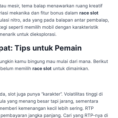
atau mesir, tema balap menawarkan ruang kreatif
ariasi mekanika dan fitur bonus dalam
race slot
asi nitro, ada yang pada balapan antar pembalap,
i seperti memilih mobil dengan karakteristik
enarik untuk dieksplorasi.
pat: Tips untuk Pemain
mungkin kamu bingung mau mulai dari mana. Berikut
sebelum memilih
race slot
untuk dimainkan.
 slot juga punya “karakter”. Volatilitas tinggi di
mula yang menang besar tapi jarang, sementara
n memberi kemenangan kecil lebih sering. RTP
is pembayaran jangka panjang. Cari yang RTP-nya di