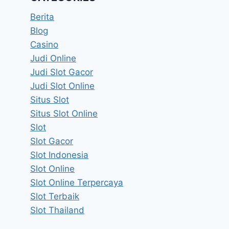
Berita
Blog
Casino
Judi Online
Judi Slot Gacor
Judi Slot Online
Situs Slot
Situs Slot Online
Slot
Slot Gacor
Slot Indonesia
Slot Online
Slot Online Terpercaya
Slot Terbaik
Slot Thailand