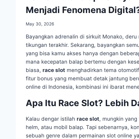
Menjadi Fenomena Digital
May 30, 2026
Bayangkan adrenalin di sirkuit Monako, deru
tikungan terakhir. Sekarang, bayangkan sem
yang bisa kamu akses hanya dengan beberapa
mana kecepatan balap bertemu dengan keseru
biasa,
race slot
menghadirkan tema otomotif
fitur bonus yang membuat detak jantung b
online di Indonesia, kombinasi ini ibarat me
Apa Itu Race Slot? Lebih 
Kalau dengar istilah
race slot
, mungkin yang
helm, atau mobil balap. Tapi sebenarnya, kon
sebuah genre dalam permainan slot online 