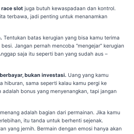
n
race slot
juga butuh kewaspadaan dan kontrol.
a terbawa, jadi penting untuk menanamkan
.
Tentukan batas kerugian yang bisa kamu terima
in besi. Jangan pernah mencoba “mengejar” kerugian
nggap saja itu seperti ban yang sudah aus –
 berbayar, bukan investasi.
Uang yang kamu
 hiburan, sama seperti kalau kamu pergi ke
n adalah bonus yang menyenangkan, tapi jangan
menang adalah bagian dari permainan. Jika kamu
erlebihan, itu tanda untuk berhenti sejenak.
kiran yang jernih. Bermain dengan emosi hanya akan