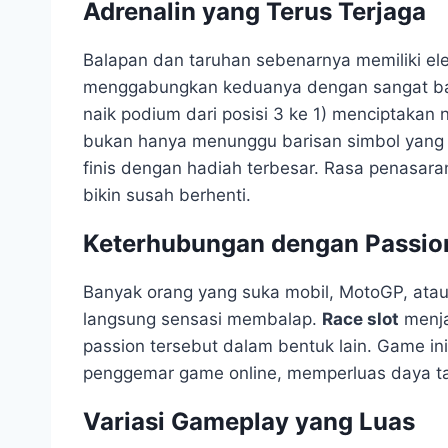
Adrenalin yang Terus Terjaga
Balapan dan taruhan sebenarnya memiliki el
menggabungkan keduanya dengan sangat baik.
naik podium dari posisi 3 ke 1) menciptakan n
bukan hanya menunggu barisan simbol yang s
finis dengan hadiah terbesar. Rasa penasaran 
bikin susah berhenti.
Keterhubungan dengan Passio
Banyak orang yang suka mobil, MotoGP, atau
langsung sensasi membalap.
Race slot
menja
passion tersebut dalam bentuk lain. Game in
penggemar game online, memperluas daya ta
Variasi Gameplay yang Luas