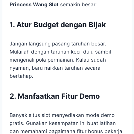
Princess Wang Slot
semakin besar:
1. Atur Budget dengan Bijak
Jangan langsung pasang taruhan besar.
Mulailah dengan taruhan kecil dulu sambil
mengenali pola permainan. Kalau sudah
nyaman, baru naikkan taruhan secara
bertahap.
2. Manfaatkan Fitur Demo
Banyak situs slot menyediakan mode demo
gratis. Gunakan kesempatan ini buat latihan
dan memahami bagaimana fitur bonus bekerja