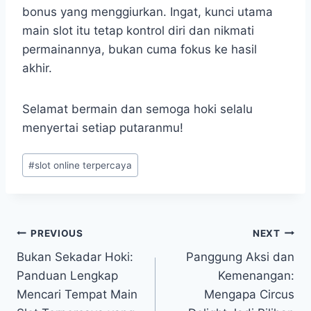
bonus yang menggiurkan. Ingat, kunci utama
main slot itu tetap kontrol diri dan nikmati
permainannya, bukan cuma fokus ke hasil
akhir.
Selamat bermain dan semoga hoki selalu
menyertai setiap putaranmu!
Post
#
slot online terpercaya
Tags:
Post
PREVIOUS
NEXT
Bukan Sekadar Hoki:
Panggung Aksi dan
navigation
Panduan Lengkap
Kemenangan:
Mencari Tempat Main
Mengapa Circus