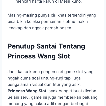
mencari harta karun di Mesir kuno.
Masing-masing punya ciri khas tersendiri yang
bisa bikin koleksi permainan slotmu makin
lengkap dan nggak pernah bosen.
Penutup Santai Tentang
Princess Wang Slot
Jadi, kalau kamu pengen cari game slot yang
nggak cuma soal untung-rugi tapi juga
pengalaman visual dan fitur yang asik,
Princess Wang Slot
layak banget buat dicoba.
Selain seru, game ini juga memberikan peluang
menang yang cukup adil dengan berbagai