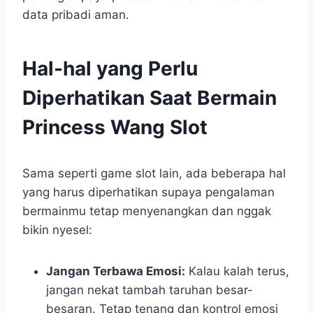
data pribadi aman.
Hal-hal yang Perlu
Diperhatikan Saat Bermain
Princess Wang Slot
Sama seperti game slot lain, ada beberapa hal
yang harus diperhatikan supaya pengalaman
bermainmu tetap menyenangkan dan nggak
bikin nyesel:
Jangan Terbawa Emosi:
Kalau kalah terus,
jangan nekat tambah taruhan besar-
besaran. Tetap tenang dan kontrol emosi