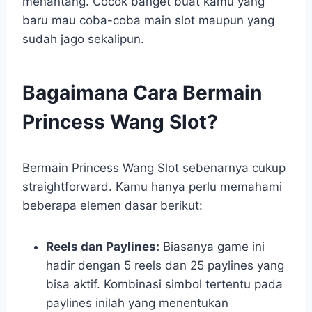
menantang. Cocok banget buat kamu yang
baru mau coba-coba main slot maupun yang
sudah jago sekalipun.
Bagaimana Cara Bermain
Princess Wang Slot?
Bermain Princess Wang Slot sebenarnya cukup
straightforward. Kamu hanya perlu memahami
beberapa elemen dasar berikut:
Reels dan Paylines:
Biasanya game ini
hadir dengan 5 reels dan 25 paylines yang
bisa aktif. Kombinasi simbol tertentu pada
paylines inilah yang menentukan