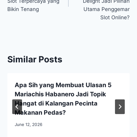
Slot Terpercaya yang
Delight Jadi Pilihan
Bikin Tenang
Utama Penggemar
Slot Online?
Similar Posts
Apa Sih yang Membuat Ulasan 5
Mariachis Habanero Jadi Topik
Hangat di Kalangan Pecinta
Makanan Pedas?
June 12, 2026