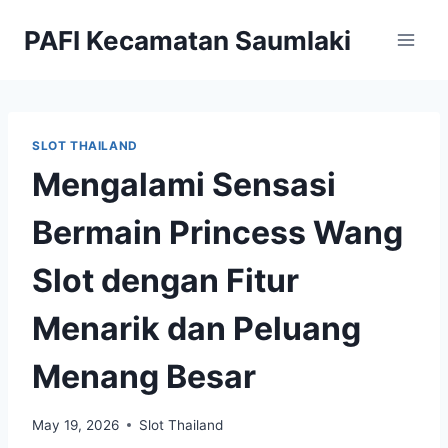
Skip
PAFI Kecamatan Saumlaki
to
content
SLOT THAILAND
Mengalami Sensasi
Bermain Princess Wang
Slot dengan Fitur
Menarik dan Peluang
Menang Besar
May 19, 2026
Slot Thailand