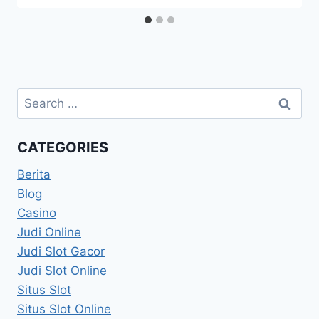
Search
for:
CATEGORIES
Berita
Blog
Casino
Judi Online
Judi Slot Gacor
Judi Slot Online
Situs Slot
Situs Slot Online