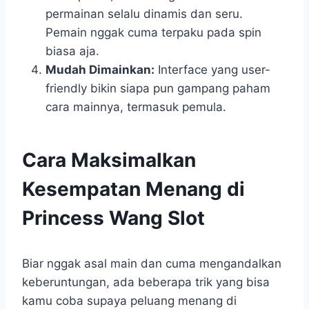
permainan selalu dinamis dan seru.
Pemain nggak cuma terpaku pada spin
biasa aja.
Mudah Dimainkan:
Interface yang user-
friendly bikin siapa pun gampang paham
cara mainnya, termasuk pemula.
Cara Maksimalkan
Kesempatan Menang di
Princess Wang Slot
Biar nggak asal main dan cuma mengandalkan
keberuntungan, ada beberapa trik yang bisa
kamu coba supaya peluang menang di