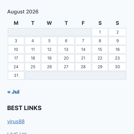
August 2026
M
T
W
T
F
S
S
1
2
3
4
5
6
7
8
9
10
11
12
13
14
15
16
17
18
19
20
21
22
23
24
25
26
27
28
29
30
31
« Jul
BEST LINKS
virus88