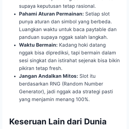
supaya keputusan tetap rasional.
Pahami Aturan Permainan:
Setiap slot
punya aturan dan simbol yang berbeda.
Luangkan waktu untuk baca paytable dan
panduan supaya nggak salah langkah.
Waktu Bermain:
Kadang hoki datang
nggak bisa diprediksi, tapi bermain dalam
sesi singkat dan istirahat sejenak bisa bikin
pikiran tetap fresh.
Jangan Andalkan Mitos:
Slot itu
berdasarkan RNG (Random Number
Generator), jadi nggak ada strategi pasti
yang menjamin menang 100%.
Keseruan Lain dari Dunia