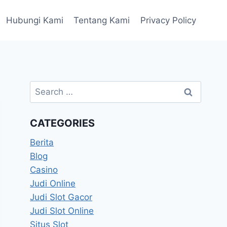
Hubungi Kami
Tentang Kami
Privacy Policy
Search
for:
CATEGORIES
Berita
Blog
Casino
Judi Online
Judi Slot Gacor
Judi Slot Online
Situs Slot