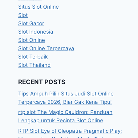
Situs Slot Online
Slot
Slot Gacor
Slot Indonesia
Slot Online
Slot Online Terpercaya
Slot Terbaik
Slot Thailand
RECENT POSTS
Tips Ampuh Pilih Situs Judi Slot Online
Terpercaya 2026, Biar Gak Kena Tipu!
rtp slot The Magic Cauldron: Panduan
Lengkap untuk Pecinta Slot Online
RTP Slot Eye of Cleopatra Pragmatic Play: