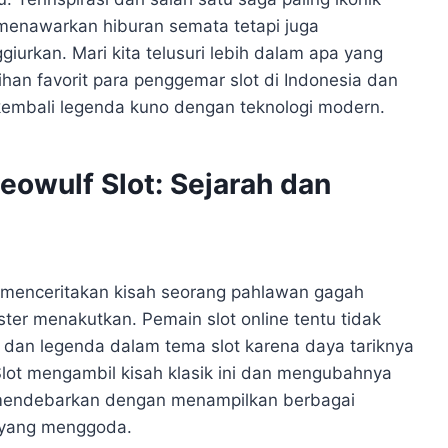
a menawarkan hiburan semata tetapi juga
urkan. Mari kita telusuri lebih dalam apa yang
han favorit para penggemar slot di Indonesia dan
mbali legenda kuno dengan teknologi modern.
eowulf Slot: Sejarah dan
 menceritakan kisah seorang pahlawan gagah
er menakutkan. Pemain slot online tentu tidak
 dan legenda dalam tema slot karena daya tariknya
lot mengambil kisah klasik ini dan mengubahnya
mendebarkan dengan menampilkan berbagai
s yang menggoda.