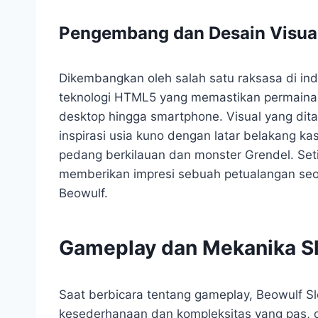
Pengembang dan Desain Visua
Dikembangkan oleh salah satu raksasa di in
teknologi HTML5 yang memastikan permainan
desktop hingga smartphone. Visual yang dita
inspirasi usia kuno dengan latar belakang kas
pedang berkilauan dan monster Grendel. Setia
memberikan impresi sebuah petualangan seo
Beowulf.
Gameplay dan Mekanika Sl
Saat berbicara tentang gameplay, Beowulf 
kesederhanaan dan kompleksitas yang pas,