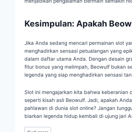
menjadikan pengalaman bermain semakin hi
Kesimpulan: Apakah Beowu
Jika Anda sedang mencari permainan slot y
menghadirkan sensasi petualangan yang epi
dalam daftar utama Anda. Dengan desain gr
fitur bonus yang melimpah, Beowulf bukan se
legenda yang siap menghadirkan sensasi tan
Slot ini mengajarkan kita bahwa keberanian
seperti kisah asli Beowulf. Jadi, apakah A
pahlawan di dunia slot online? Jangan tungg
biarkan legenda hidup kembali di ujung jari 
Post
#
judi gacor