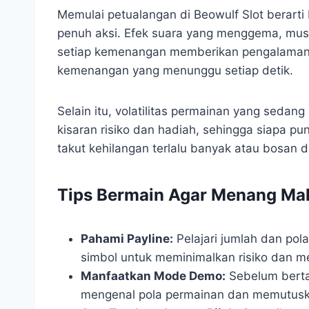
Memulai petualangan di Beowulf Slot berarti
penuh aksi. Efek suara yang menggema, musik
setiap kemenangan memberikan pengalaman im
kemenangan yang menunggu setiap detik.
Selain itu, volatilitas permainan yang se
kisaran risiko dan hadiah, sehingga siapa p
takut kehilangan terlalu banyak atau bosan 
Tips Bermain Agar Menang Ma
Pahami Payline:
Pelajari jumlah dan pol
simbol untuk meminimalkan risiko dan 
Manfaatkan Mode Demo:
Sebelum bertar
mengenal pola permainan dan memutuskan