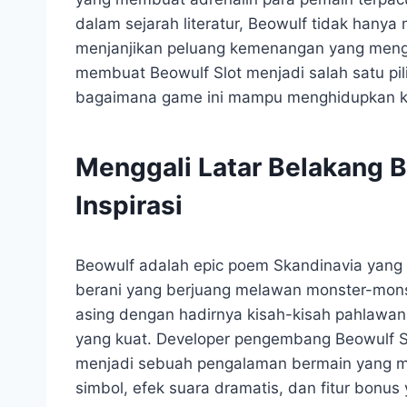
dalam sejarah literatur, Beowulf tidak hany
menjanjikan peluang kemenangan yang menggi
membuat Beowulf Slot menjadi salah satu pili
bagaimana game ini mampu menghidupkan ke
Menggali Latar Belakang B
Inspirasi
Beowulf adalah epic poem Skandinavia yang
berani yang berjuang melawan monster-monst
asing dengan hadirnya kisah-kisah pahlawan
yang kuat. Developer pengembang Beowulf S
menjadi sebuah pengalaman bermain yang 
simbol, efek suara dramatis, dan fitur bonu