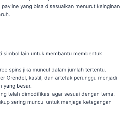
5 payline yang bisa disesuaikan menurut keinginan
aruh.
i simbol lain untuk membantu membentuk
ee spins jika muncul dalam jumlah tertentu.
r Grendel, kastil, dan artefak perunggu menjadi
n yang besar.
ang telah dimodifikasi agar sesuai dengan tema,
kup sering muncul untuk menjaga ketegangan