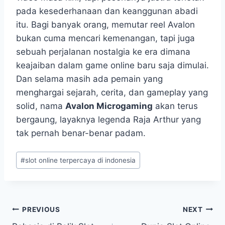
pada kesederhanaan dan keanggunan abadi
itu. Bagi banyak orang, memutar reel Avalon
bukan cuma mencari kemenangan, tapi juga
sebuah perjalanan nostalgia ke era dimana
keajaiban dalam game online baru saja dimulai.
Dan selama masih ada pemain yang
menghargai sejarah, cerita, dan gameplay yang
solid, nama
Avalon Microgaming
akan terus
bergaung, layaknya legenda Raja Arthur yang
tak pernah benar-benar padam.
Post
#
slot online terpercaya di indonesia
Tags:
Post
PREVIOUS
NEXT