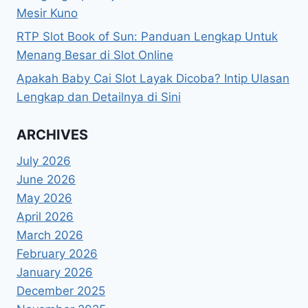
Mesir Kuno
RTP Slot Book of Sun: Panduan Lengkap Untuk
Menang Besar di Slot Online
Apakah Baby Cai Slot Layak Dicoba? Intip Ulasan
Lengkap dan Detailnya di Sini
ARCHIVES
July 2026
June 2026
May 2026
April 2026
March 2026
February 2026
January 2026
December 2025