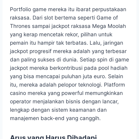
Portfolio game mereka itu ibarat perpustakaan
raksasa. Dari slot bertema seperti Game of
Thrones sampai jackpot raksasa Mega Moolah
yang kerap mencetak rekor, pilihan untuk
pemain itu hampir tak terbatas. Lalu, jaringan
jackpot progresif mereka adalah yang terbesar
dan paling sukses di dunia. Setiap spin di game
jackpot mereka berkontribusi pada pool hadiah
yang bisa mencapai puluhan juta euro. Selain
itu, mereka adalah pelopor teknologi. Platform
casino mereka yang powerful memungkinkan
operator menjalankan bisnis dengan lancar,
lengkap dengan sistem keamanan dan
manajemen back-end yang canggih.
Arus yang Harus Dihadapi