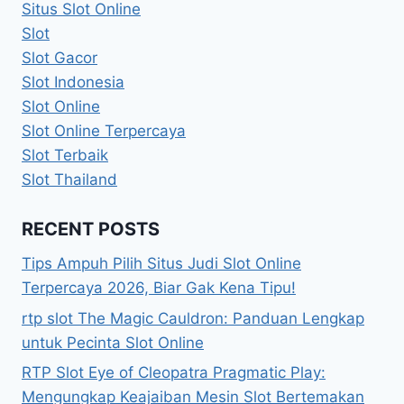
Situs Slot Online
Slot
Slot Gacor
Slot Indonesia
Slot Online
Slot Online Terpercaya
Slot Terbaik
Slot Thailand
RECENT POSTS
Tips Ampuh Pilih Situs Judi Slot Online
Terpercaya 2026, Biar Gak Kena Tipu!
rtp slot The Magic Cauldron: Panduan Lengkap
untuk Pecinta Slot Online
RTP Slot Eye of Cleopatra Pragmatic Play:
Mengungkap Keajaiban Mesin Slot Bertemakan