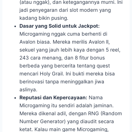
(atau nggak), dan ketegangannya murni. Ini
jadi penyegaran dari slot modern yang
kadang bikin pusing.
Dasar yang Solid untuk Jackpot:
Microgaming nggak cuma berhenti di
Avalon biasa. Mereka merilis Avalon II,
sekuel yang jauh lebih kaya dengan 5 reel,
243 cara menang, dan 8 fitur bonus
berbeda yang bercerita tentang quest
mencari Holy Grail. Ini bukti mereka bisa
berinovasi tanpa meninggalkan jiwa
aslinya.
Reputasi dan Kepercayaan:
Nama
Microgaming itu sendiri adalah jaminan.
Mereka dikenal adil, dengan RNG (Random
Number Generator) yang diaudit secara
ketat. Kalau main game Microgaming,