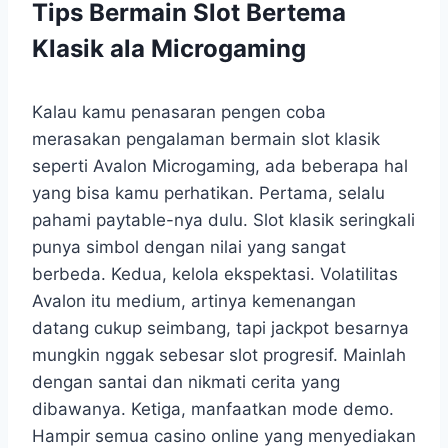
Tips Bermain Slot Bertema
Klasik ala Microgaming
Kalau kamu penasaran pengen coba
merasakan pengalaman bermain slot klasik
seperti Avalon Microgaming, ada beberapa hal
yang bisa kamu perhatikan. Pertama, selalu
pahami paytable-nya dulu. Slot klasik seringkali
punya simbol dengan nilai yang sangat
berbeda. Kedua, kelola ekspektasi. Volatilitas
Avalon itu medium, artinya kemenangan
datang cukup seimbang, tapi jackpot besarnya
mungkin nggak sebesar slot progresif. Mainlah
dengan santai dan nikmati cerita yang
dibawanya. Ketiga, manfaatkan mode demo.
Hampir semua casino online yang menyediakan