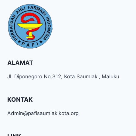
ALAMAT
Jl. Diponegoro No.312, Kota Saumlaki, Maluku.
KONTAK
Admin@pafisaumlakikota.org