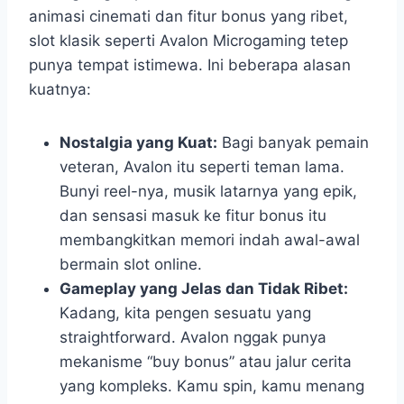
animasi cinemati dan fitur bonus yang ribet,
slot klasik seperti Avalon Microgaming tetep
punya tempat istimewa. Ini beberapa alasan
kuatnya:
Nostalgia yang Kuat:
Bagi banyak pemain
veteran, Avalon itu seperti teman lama.
Bunyi reel-nya, musik latarnya yang epik,
dan sensasi masuk ke fitur bonus itu
membangkitkan memori indah awal-awal
bermain slot online.
Gameplay yang Jelas dan Tidak Ribet:
Kadang, kita pengen sesuatu yang
straightforward. Avalon nggak punya
mekanisme “buy bonus” atau jalur cerita
yang kompleks. Kamu spin, kamu menang