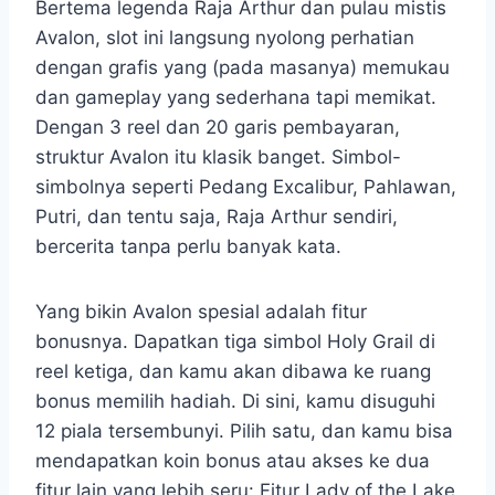
Bertema legenda Raja Arthur dan pulau mistis
Avalon, slot ini langsung nyolong perhatian
dengan grafis yang (pada masanya) memukau
dan gameplay yang sederhana tapi memikat.
Dengan 3 reel dan 20 garis pembayaran,
struktur Avalon itu klasik banget. Simbol-
simbolnya seperti Pedang Excalibur, Pahlawan,
Putri, dan tentu saja, Raja Arthur sendiri,
bercerita tanpa perlu banyak kata.
Yang bikin Avalon spesial adalah fitur
bonusnya. Dapatkan tiga simbol Holy Grail di
reel ketiga, dan kamu akan dibawa ke ruang
bonus memilih hadiah. Di sini, kamu disuguhi
12 piala tersembunyi. Pilih satu, dan kamu bisa
mendapatkan koin bonus atau akses ke dua
fitur lain yang lebih seru: Fitur Lady of the Lake