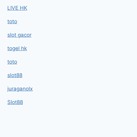
LIVE HK
toto
slot gacor
togel hk
toto
slot88
juraganolx
Slot88