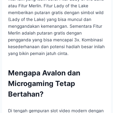
atau Fitur Merlin. Fitur Lady of the Lake
memberikan putaran gratis dengan simbol wild
(Lady of the Lake) yang bisa muncul dan
menggandakan kemenangan. Sementara Fitur
Merlin adalah putaran gratis dengan
pengganda yang bisa mencapai 3x. Kombinasi
kesederhanaan dan potensi hadiah besar inilah
yang bikin pemain jatuh cinta.
Mengapa Avalon dan
Microgaming Tetap
Bertahan?
Di tengah gempuran slot video modern dengan