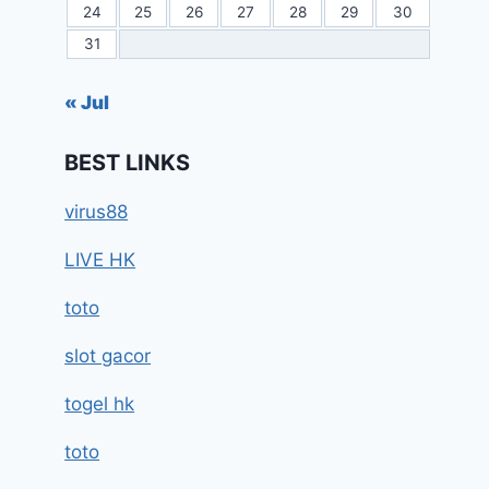
24
25
26
27
28
29
30
31
« Jul
BEST LINKS
virus88
LIVE HK
toto
slot gacor
togel hk
toto