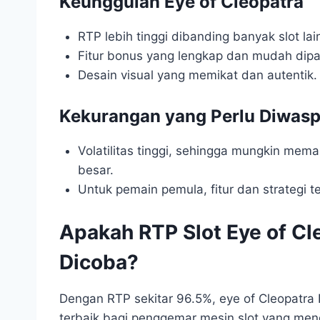
Keunggulan Eye of Cleopatra
RTP lebih tinggi dibanding banyak slot la
Fitur bonus yang lengkap dan mudah dip
Desain visual yang memikat dan autentik.
Kekurangan yang Perlu Diwasp
Volatilitas tinggi, sehingga mungkin m
besar.
Untuk pemain pemula, fitur dan strategi 
Apakah RTP Slot Eye of Cl
Dicoba?
Dengan RTP sekitar 96.5%, eye of Cleopatra 
terbaik bagi penggemar mesin slot yang meng