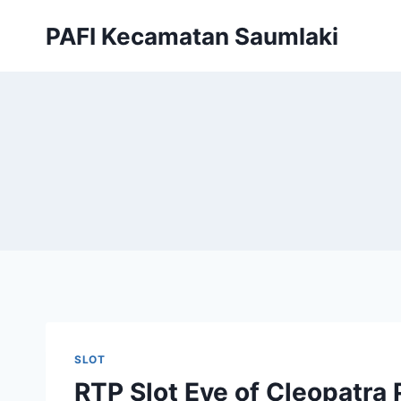
Skip
PAFI Kecamatan Saumlaki
to
content
SLOT
RTP Slot Eye of Cleopatra