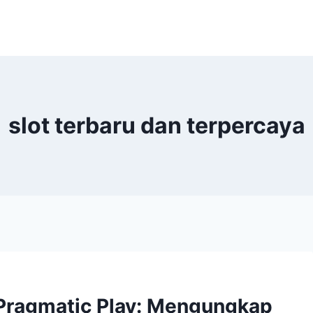
slot terbaru dan terpercaya
 Pragmatic Play: Mengungkap