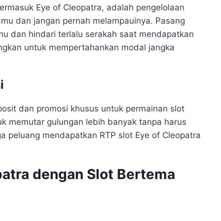
termasuk Eye of Cleopatra, adalah pengelolaan
kamu dan jangan pernah melampauinya. Pasang
 dan hindari terlalu serakah saat mendapatkan
ungkan untuk mempertahankan modal jangka
i
osit dan promosi khusus untuk permainan slot
uk memutar gulungan lebih banyak tanpa harus
a peluang mendapatkan RTP slot Eye of Cleopatra
patra dengan Slot Bertema