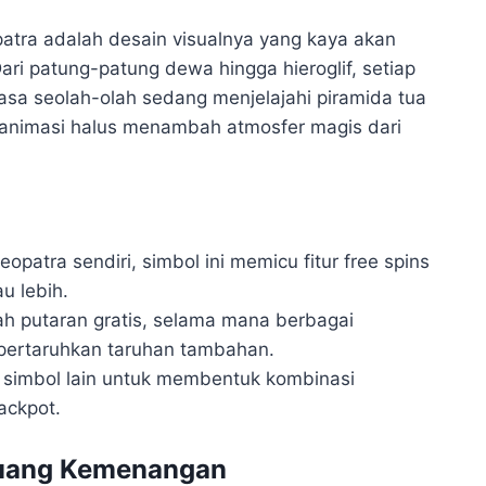
patra adalah desain visualnya yang kaya akan
ari patung-patung dewa hingga hieroglif, setiap
sa seolah-olah sedang menjelajahi piramida tua
 animasi halus menambah atmosfer magis dari
opatra sendiri, simbol ini memicu fitur free spins
u lebih.
lah putaran gratis, selama mana berbagai
ertaruhkan taruhan tambahan.
n simbol lain untuk membentuk kombinasi
ackpot.
eluang Kemenangan