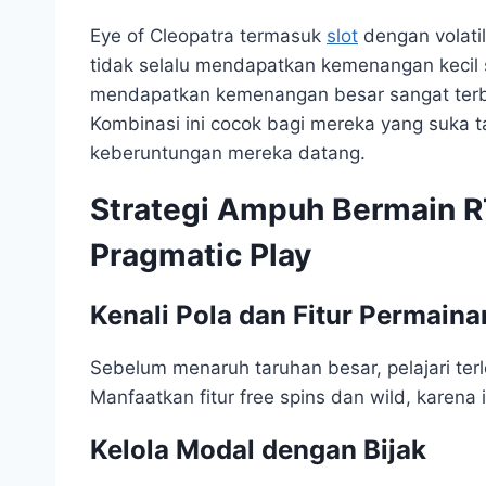
Eye of Cleopatra termasuk
slot
dengan volatil
tidak selalu mendapatkan kemenangan kecil s
mendapatkan kemenangan besar sangat terbuk
Kombinasi ini cocok bagi mereka yang suka 
keberuntungan mereka datang.
Strategi Ampuh Bermain RT
Pragmatic Play
Kenali Pola dan Fitur Permaina
Sebelum menaruh taruhan besar, pelajari terl
Manfaatkan fitur free spins dan wild, karen
Kelola Modal dengan Bijak