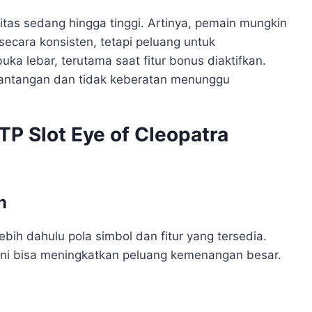
itas sedang hingga tinggi. Artinya, pemain mungkin
ecara konsisten, tetapi peluang untuk
a lebar, terutama saat fitur bonus diaktifkan.
tantangan dan tidak keberatan menunggu
P Slot Eye of Cleopatra
n
ebih dahulu pola simbol dan fitur yang tersedia.
a ini bisa meningkatkan peluang kemenangan besar.