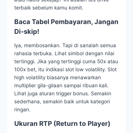
terbaik sebelum kamu komit.
Baca Tabel Pembayaran, Jangan
Di-skip!
Iya, membosankan. Tapi di sanalah semua
rahasia terbuka. Lihat simbol dengan nilai
tertinggi. Jika yang tertinggi cuma 50x atau
100x bet, itu indikasi slot low volatility. Slot
high volatility biasanya menawarkan
multiplier gila-gilaan sampai ribuan kali.
Lihat juga aturan trigger bonus. Semakin
sederhana, semakin baik untuk kategori
ringan.
Ukuran RTP (Return to Player)