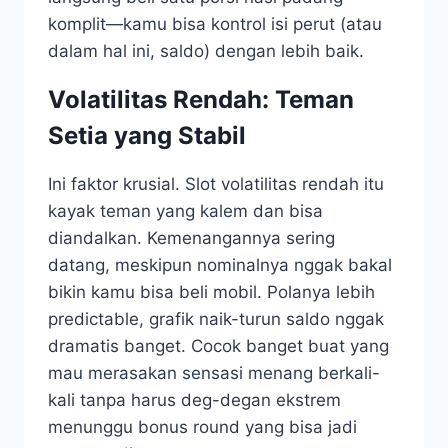
komplit—kamu bisa kontrol isi perut (atau
dalam hal ini, saldo) dengan lebih baik.
Volatilitas Rendah: Teman
Setia yang Stabil
Ini faktor krusial. Slot volatilitas rendah itu
kayak teman yang kalem dan bisa
diandalkan. Kemenangannya sering
datang, meskipun nominalnya nggak bakal
bikin kamu bisa beli mobil. Polanya lebih
predictable, grafik naik-turun saldo nggak
dramatis banget. Cocok banget buat yang
mau merasakan sensasi menang berkali-
kali tanpa harus deg-degan ekstrem
menunggu bonus round yang bisa jadi