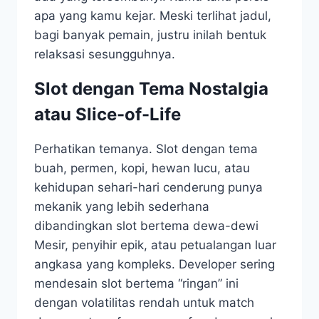
apa yang kamu kejar. Meski terlihat jadul,
bagi banyak pemain, justru inilah bentuk
relaksasi sesungguhnya.
Slot dengan Tema Nostalgia
atau Slice-of-Life
Perhatikan temanya. Slot dengan tema
buah, permen, kopi, hewan lucu, atau
kehidupan sehari-hari cenderung punya
mekanik yang lebih sederhana
dibandingkan slot bertema dewa-dewi
Mesir, penyihir epik, atau petualangan luar
angkasa yang kompleks. Developer sering
mendesain slot bertema “ringan” ini
dengan volatilitas rendah untuk match