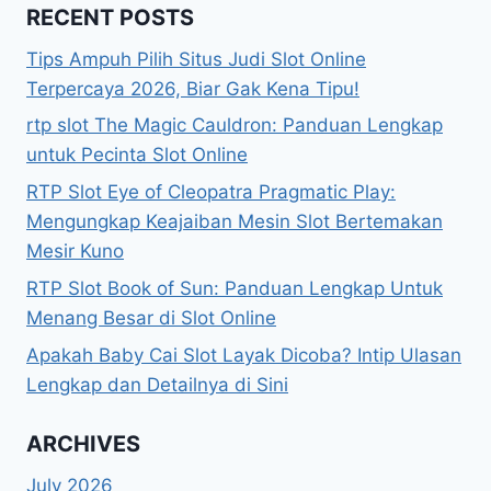
RECENT POSTS
Tips Ampuh Pilih Situs Judi Slot Online
Terpercaya 2026, Biar Gak Kena Tipu!
rtp slot The Magic Cauldron: Panduan Lengkap
untuk Pecinta Slot Online
RTP Slot Eye of Cleopatra Pragmatic Play:
Mengungkap Keajaiban Mesin Slot Bertemakan
Mesir Kuno
RTP Slot Book of Sun: Panduan Lengkap Untuk
Menang Besar di Slot Online
Apakah Baby Cai Slot Layak Dicoba? Intip Ulasan
Lengkap dan Detailnya di Sini
ARCHIVES
July 2026