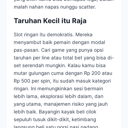
malah nahan napas nunggu scatter.
Taruhan Kecil itu Raja
Slot ringan itu demokratis. Mereka
menyambut baik pemain dengan modal
pas-pasan. Cari game yang punya opsi
taruhan per line atau total bet yang bisa di-
set serendah mungkin. Kalau kamu bisa
mutar gulungan cuma dengan Rp 200 atau
Rp 500 per spin, itu sudah masuk kategori
ringan. Ini memungkinkan sesi bermain
lebih lama, eksplorasi lebih dalam, dan
yang utama, manajemen risiko yang jauh
lebih baik. Bayangin kayak beli cilok
sepuluh tusuk dikit-dikit, ketimbang
langsung beli satu porsi nasi padang