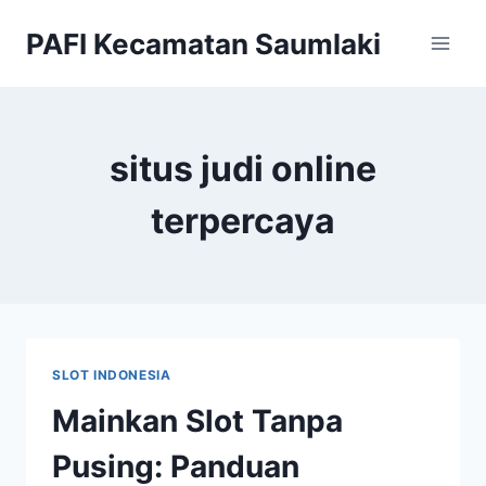
Skip
PAFI Kecamatan Saumlaki
to
content
situs judi online
terpercaya
SLOT INDONESIA
Mainkan Slot Tanpa
Pusing: Panduan