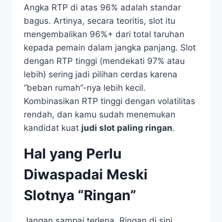
Angka RTP di atas 96% adalah standar
bagus. Artinya, secara teoritis, slot itu
mengembalikan 96%+ dari total taruhan
kepada pemain dalam jangka panjang. Slot
dengan RTP tinggi (mendekati 97% atau
lebih) sering jadi pilihan cerdas karena
“beban rumah”-nya lebih kecil.
Kombinasikan RTP tinggi dengan volatilitas
rendah, dan kamu sudah menemukan
kandidat kuat
judi slot paling ringan
.
Hal yang Perlu
Diwaspadai Meski
Slotnya “Ringan”
Jangan sampai terlena. Ringan di sini