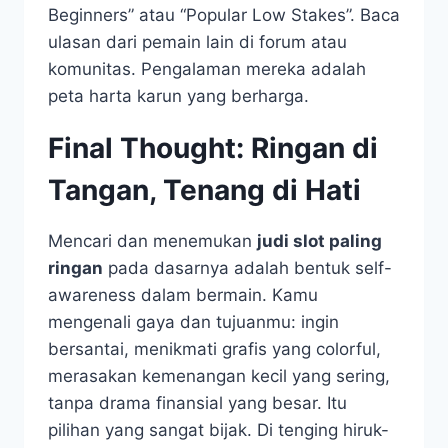
Beginners” atau “Popular Low Stakes”. Baca
ulasan dari pemain lain di forum atau
komunitas. Pengalaman mereka adalah
peta harta karun yang berharga.
Final Thought: Ringan di
Tangan, Tenang di Hati
Mencari dan menemukan
judi slot paling
ringan
pada dasarnya adalah bentuk self-
awareness dalam bermain. Kamu
mengenali gaya dan tujuanmu: ingin
bersantai, menikmati grafis yang colorful,
merasakan kemenangan kecil yang sering,
tanpa drama finansial yang besar. Itu
pilihan yang sangat bijak. Di tenging hiruk-