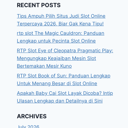
RECENT POSTS
Tips Ampuh Pilih Situs Judi Slot Online
Terpercaya 2026, Biar Gak Kena Tipu!
rtp slot The Magic Cauldron: Panduan
Lengkap untuk Pecinta Slot Online
RTP Slot Eye of Cleopatra Pragmatic Play:
Mengungkap Keajaiban Mesin Slot
Bertemakan Mesir Kuno
RTP Slot Book of Sun: Panduan Lengkap
Untuk Menang Besar di Slot Online
Apakah Baby Cai Slot Layak Dicoba? Intip
Ulasan Lengkap dan Detailnya di Sini
ARCHIVES
July 2026