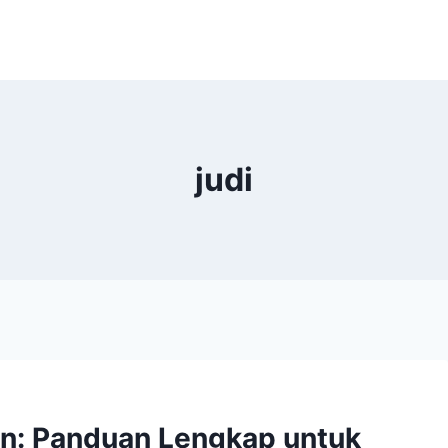
judi
on: Panduan Lengkap untuk