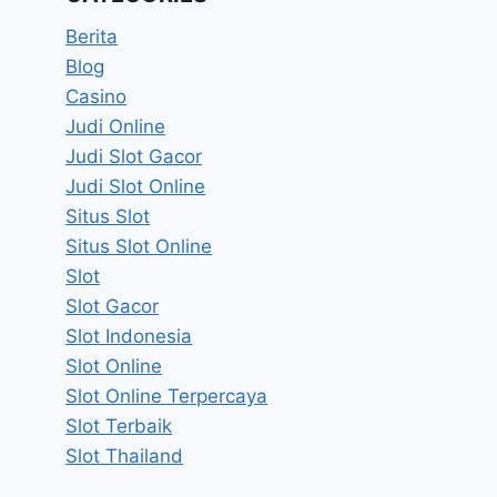
Berita
Blog
Casino
Judi Online
Judi Slot Gacor
Judi Slot Online
Situs Slot
Situs Slot Online
Slot
Slot Gacor
Slot Indonesia
Slot Online
Slot Online Terpercaya
Slot Terbaik
Slot Thailand