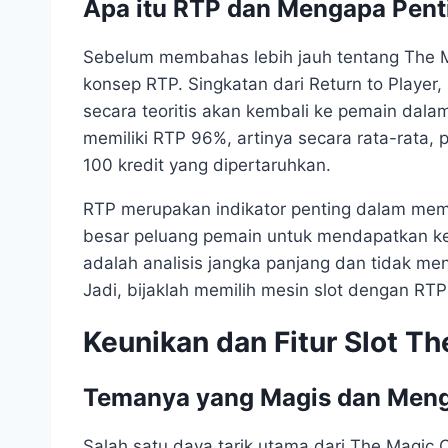
Apa itu RTP dan Mengapa Pent
Sebelum membahas lebih jauh tentang The M
konsep RTP. Singkatan dari Return to Player,
secara teoritis akan kembali ke pemain dalam
memiliki RTP 96%, artinya secara rata-rata,
100 kredit yang dipertaruhkan.
RTP merupakan indikator penting dalam memili
besar peluang pemain untuk mendapatkan ke
adalah analisis jangka panjang dan tidak m
Jadi, bijaklah memilih mesin slot dengan RT
Keunikan dan Fitur Slot T
Temanya yang Magis dan Men
Salah satu daya tarik utama dari The Magic C