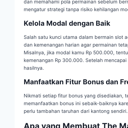
dan memahami pola permainan sebelum berma
mengatur strategi tanpa risiko kehilangan mo
Kelola Modal dengan Baik
Salah satu kunci utama dalam bermain slot 
dan kemenangan harian agar permainan tetap
Misalnya, jika modal kamu Rp 500.000, tent
kemenangan Rp 300.000. Setelah mencapai ba
hasilnya.
Manfaatkan Fitur Bonus dan Fr
Nikmati setiap fitur bonus yang disediakan, 
memanfaatkan bonus ini sebaik-baiknya ka
perlu tambahan taruhan dari kantong sendiri.
Apa yang Membuat The Ma