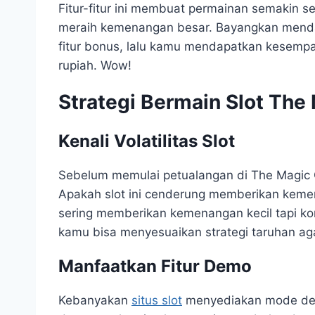
Fitur-fitur ini membuat permainan semakin s
meraih kemenangan besar. Bayangkan menda
fitur bonus, lalu kamu mendapatkan kesemp
rupiah. Wow!
Strategi Bermain Slot The
Kenali Volatilitas Slot
Sebelum memulai petualangan di The Magic Ca
Apakah slot ini cenderung memberikan kemena
sering memberikan kemenangan kecil tapi kons
kamu bisa menyesuaikan strategi taruhan ag
Manfaatkan Fitur Demo
Kebanyakan
situs slot
menyediakan mode demo