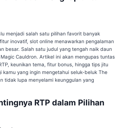
lu menjadi salah satu pilihan favorit banyak
tur inovatif, slot online menawarkan pengalaman
n besar. Salah satu judul yang tengah naik daun
Magic Cauldron. Artikel ini akan mengupas tuntas
 RTP, keunikan tema, fitur bonus, hingga tips jitu
gi kamu yang ingin mengetahui seluk-beluk The
dan tidak lupa menyelami keunggulan yang
tingnya RTP dalam Pilihan