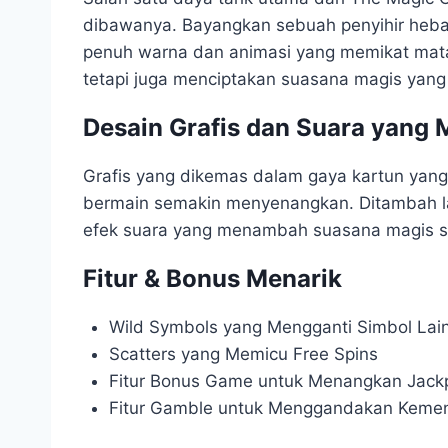
dibawanya. Bayangkan sebuah penyihir hebat
penuh warna dan animasi yang memikat mata.
tetapi juga menciptakan suasana magis yan
Desain Grafis dan Suara yang 
Grafis yang dikemas dalam gaya kartun ya
bermain semakin menyenangkan. Ditambah l
efek suara yang menambah suasana magis sa
Fitur & Bonus Menarik
Wild Symbols yang Mengganti Simbol Lai
Scatters yang Memicu Free Spins
Fitur Bonus Game untuk Menangkan Jack
Fitur Gamble untuk Menggandakan Keme