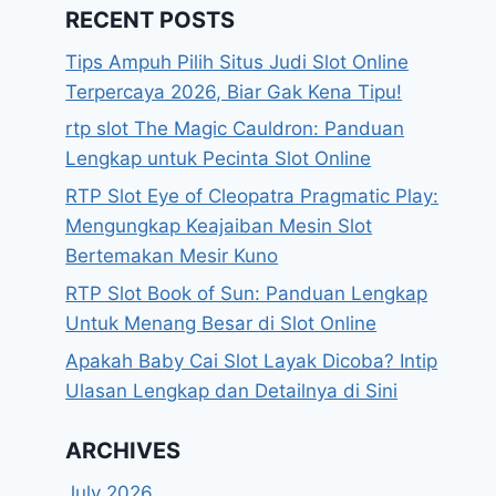
RECENT POSTS
Tips Ampuh Pilih Situs Judi Slot Online
Terpercaya 2026, Biar Gak Kena Tipu!
rtp slot The Magic Cauldron: Panduan
Lengkap untuk Pecinta Slot Online
RTP Slot Eye of Cleopatra Pragmatic Play:
Mengungkap Keajaiban Mesin Slot
Bertemakan Mesir Kuno
RTP Slot Book of Sun: Panduan Lengkap
Untuk Menang Besar di Slot Online
Apakah Baby Cai Slot Layak Dicoba? Intip
Ulasan Lengkap dan Detailnya di Sini
ARCHIVES
July 2026