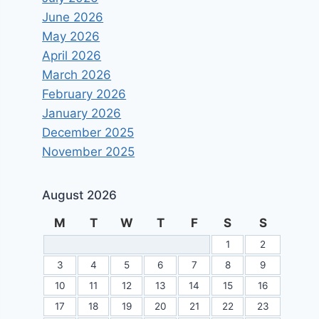
June 2026
May 2026
April 2026
March 2026
February 2026
January 2026
December 2025
November 2025
August 2026
M
T
W
T
F
S
S
1
2
3
4
5
6
7
8
9
10
11
12
13
14
15
16
17
18
19
20
21
22
23