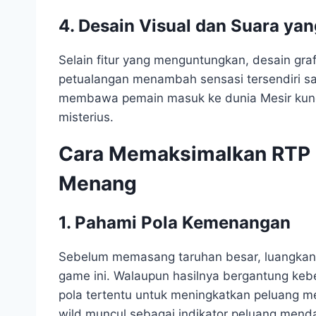
4. Desain Visual dan Suara ya
Selain fitur yang menguntungkan, desain gr
petualangan menambah sensasi tersendiri sa
membawa pemain masuk ke dunia Mesir kuno
misterius.
Cara Memaksimalkan RTP S
Menang
1. Pahami Pola Kemenangan
Sebelum memasang taruhan besar, luangkan
game ini. Walaupun hasilnya bergantung ke
pola tertentu untuk meningkatkan peluang me
wild muncul sebagai indikator peluang mend