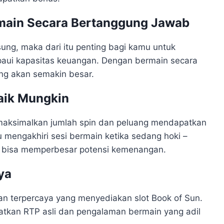
rmain Secara Bertanggung Jawab
ung, maka dari itu penting bagi kamu untuk
aui kapasitas keuangan. Dengan bermain secara
ang akan semakin besar.
aik Mungkin
memaksimalkan jumlah spin dan peluang mendapatkan
mengakhiri sesi bermain ketika sedang hoki –
ng bisa memperbesar potensi kemenangan.
ya
an terpercaya yang menyediakan slot Book of Sun.
tkan RTP asli dan pengalaman bermain yang adil