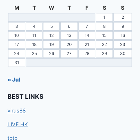
M
T
W
T
F
S
S
1
2
3
4
5
6
7
8
9
10
11
12
13
14
15
16
17
18
19
20
21
22
23
24
25
26
27
28
29
30
31
« Jul
BEST LINKS
virus88
LIVE HK
toto