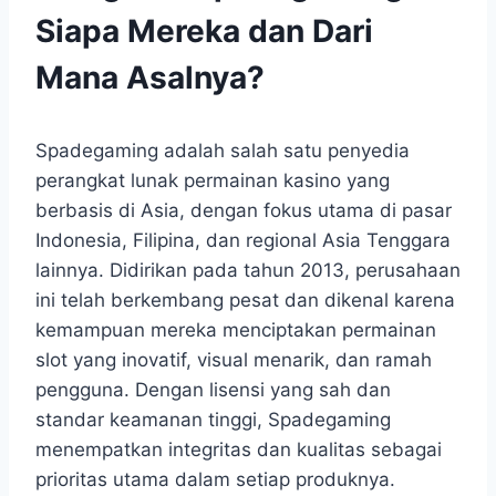
Siapa Mereka dan Dari
Mana Asalnya?
Spadegaming adalah salah satu penyedia
perangkat lunak permainan kasino yang
berbasis di Asia, dengan fokus utama di pasar
Indonesia, Filipina, dan regional Asia Tenggara
lainnya. Didirikan pada tahun 2013, perusahaan
ini telah berkembang pesat dan dikenal karena
kemampuan mereka menciptakan permainan
slot yang inovatif, visual menarik, dan ramah
pengguna. Dengan lisensi yang sah dan
standar keamanan tinggi, Spadegaming
menempatkan integritas dan kualitas sebagai
prioritas utama dalam setiap produknya.