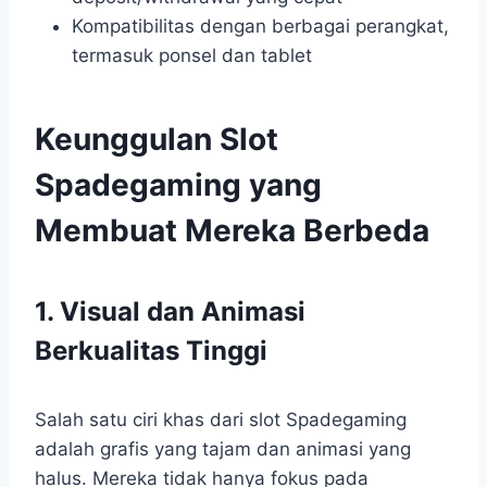
Kompatibilitas dengan berbagai perangkat,
termasuk ponsel dan tablet
Keunggulan Slot
Spadegaming yang
Membuat Mereka Berbeda
1. Visual dan Animasi
Berkualitas Tinggi
Salah satu ciri khas dari slot Spadegaming
adalah grafis yang tajam dan animasi yang
halus. Mereka tidak hanya fokus pada