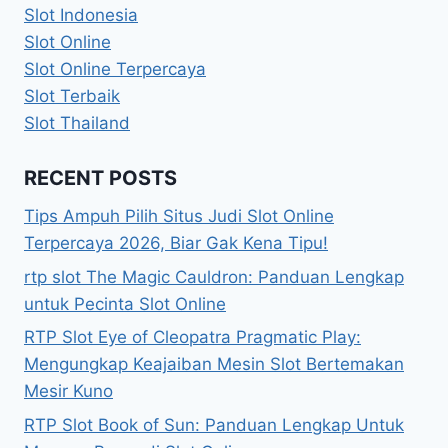
Slot Indonesia
Slot Online
Slot Online Terpercaya
Slot Terbaik
Slot Thailand
RECENT POSTS
Tips Ampuh Pilih Situs Judi Slot Online
Terpercaya 2026, Biar Gak Kena Tipu!
rtp slot The Magic Cauldron: Panduan Lengkap
untuk Pecinta Slot Online
RTP Slot Eye of Cleopatra Pragmatic Play:
Mengungkap Keajaiban Mesin Slot Bertemakan
Mesir Kuno
RTP Slot Book of Sun: Panduan Lengkap Untuk