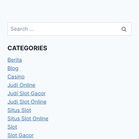
Search
for:
CATEGORIES
Berita
Blog
Casino
Judi Online
Judi Slot Gacor
Judi Slot Online
Situs Slot
Situs Slot Online
Slot
Slot Gacor