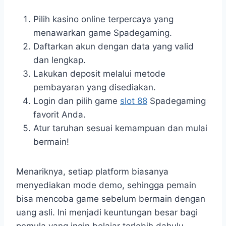
Pilih kasino online terpercaya yang
menawarkan game Spadegaming.
Daftarkan akun dengan data yang valid
dan lengkap.
Lakukan deposit melalui metode
pembayaran yang disediakan.
Login dan pilih game
slot 88
Spadegaming
favorit Anda.
Atur taruhan sesuai kemampuan dan mulai
bermain!
Menariknya, setiap platform biasanya
menyediakan mode demo, sehingga pemain
bisa mencoba game sebelum bermain dengan
uang asli. Ini menjadi keuntungan besar bagi
pemula yang ingin belajar terlebih dahulu.