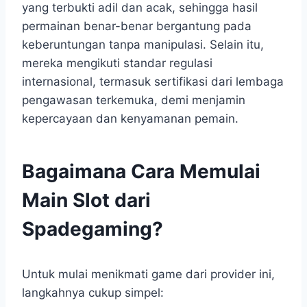
yang terbukti adil dan acak, sehingga hasil
permainan benar-benar bergantung pada
keberuntungan tanpa manipulasi. Selain itu,
mereka mengikuti standar regulasi
internasional, termasuk sertifikasi dari lembaga
pengawasan terkemuka, demi menjamin
kepercayaan dan kenyamanan pemain.
Bagaimana Cara Memulai
Main Slot dari
Spadegaming?
Untuk mulai menikmati game dari provider ini,
langkahnya cukup simpel: