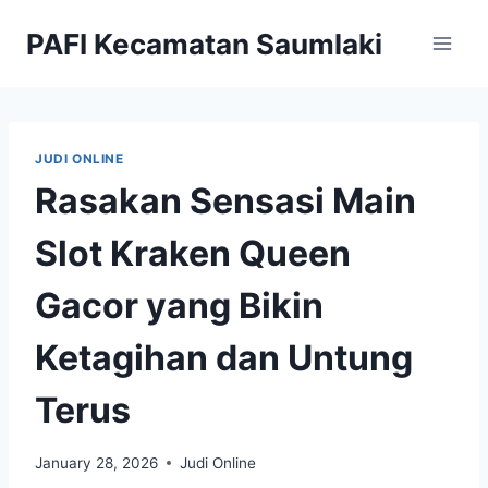
Skip
PAFI Kecamatan Saumlaki
to
content
JUDI ONLINE
Rasakan Sensasi Main
Slot Kraken Queen
Gacor yang Bikin
Ketagihan dan Untung
Terus
January 28, 2026
Judi Online