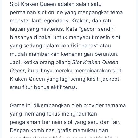
Slot Kraken Queen adalah salah satu
permainan slot online yang mengangkat tema
monster laut legendaris, Kraken, dan ratu
lautan yang misterius. Kata “gacor” sendiri
biasanya dipakai untuk menyebut mesin slot
yang sedang dalam kondisi “panas” atau
mudah memberikan kemenangan beruntun.
Jadi, ketika orang bilang
Slot Kraken Queen
Gacor
, itu artinya mereka membicarakan slot
Kraken Queen yang lagi sering kasih jackpot
atau fitur bonus aktif terus.
Game ini dikembangkan oleh provider ternama
yang memang fokus menghadirkan
pengalaman bermain slot yang seru dan fair.
Dengan kombinasi grafis memukau dan