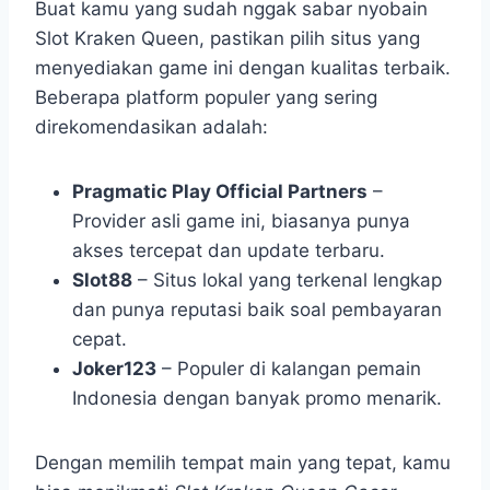
Buat kamu yang sudah nggak sabar nyobain
Slot Kraken Queen, pastikan pilih situs yang
menyediakan game ini dengan kualitas terbaik.
Beberapa platform populer yang sering
direkomendasikan adalah:
Pragmatic Play Official Partners
–
Provider asli game ini, biasanya punya
akses tercepat dan update terbaru.
Slot88
– Situs lokal yang terkenal lengkap
dan punya reputasi baik soal pembayaran
cepat.
Joker123
– Populer di kalangan pemain
Indonesia dengan banyak promo menarik.
Dengan memilih tempat main yang tepat, kamu