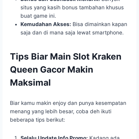
situs yang kasih bonus tambahan khusus
buat game ini.
Kemudahan Akses:
Bisa dimainkan kapan
saja dan di mana saja lewat smartphone.
Tips Biar Main Slot Kraken
Queen Gacor Makin
Maksimal
Biar kamu makin enjoy dan punya kesempatan
menang yang lebih besar, coba deh ikuti
beberapa tips berikut:
Selalu Update Info Promo:
Kadang ada