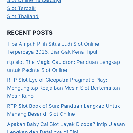
Slot Online Terpercaya
Slot Terbaik
Slot Thailand
RECENT POSTS
Tips Ampuh Pilih Situs Judi Slot Online
Terpercaya 2026, Biar Gak Kena Tipu!
rtp slot The Magic Cauldron: Panduan Lengkap
untuk Pecinta Slot Online
RTP Slot Eye of Cleopatra Pragmatic Play:
Mengungkap Keajaiban Mesin Slot Bertemakan
Mesir Kuno
RTP Slot Book of Sun: Panduan Lengkap Untuk
Menang Besar di Slot Online
Apakah Baby Cai Slot Layak Dicoba? Intip Ulasan
Lengkap dan Detailnya di Sini