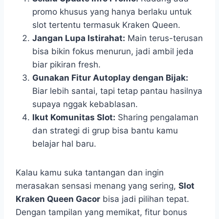
promo khusus yang hanya berlaku untuk
slot tertentu termasuk Kraken Queen.
Jangan Lupa Istirahat:
Main terus-terusan
bisa bikin fokus menurun, jadi ambil jeda
biar pikiran fresh.
Gunakan Fitur Autoplay dengan Bijak:
Biar lebih santai, tapi tetap pantau hasilnya
supaya nggak kebablasan.
Ikut Komunitas Slot:
Sharing pengalaman
dan strategi di grup bisa bantu kamu
belajar hal baru.
Kalau kamu suka tantangan dan ingin
merasakan sensasi menang yang sering,
Slot
Kraken Queen Gacor
bisa jadi pilihan tepat.
Dengan tampilan yang memikat, fitur bonus