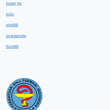
togel hk
toto
slot88
juraganolx
Slot88