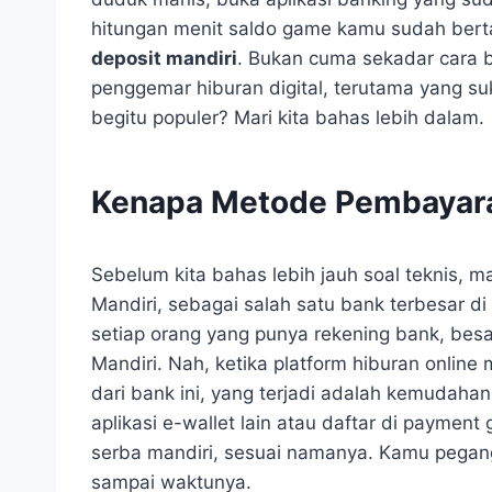
hitungan menit saldo game kamu sudah bert
deposit mandiri
. Bukan cuma sekadar cara b
penggemar hiburan digital, terutama yang su
begitu populer? Mari kita bahas lebih dalam.
Kenapa Metode Pembayaran
Sebelum kita bahas lebih jauh soal teknis, m
Mandiri, sebagai salah satu bank terbesar di
setiap orang yang punya rekening bank, bes
Mandiri. Nah, ketika platform hiburan onli
dari bank ini, yang terjadi adalah kemudahan
aplikasi e-wallet lain atau daftar di paymen
serba mandiri, sesuai namanya. Kamu pegang 
sampai waktunya.