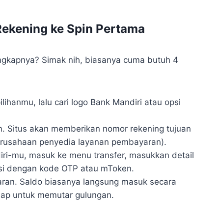
 Rekening ke Spin Pertama
ngkapnya? Simak nih, biasanya cuma butuh 4
pilihanmu, lalu cari logo Bank Mandiri atau opsi
n. Situs akan memberikan nomor rekening tujuan
perusahaan penyedia layanan pembayaran).
diri-mu, masuk ke menu transfer, masukkan detail
kasi dengan kode OTP atau mToken.
yaran. Saldo biasanya langsung masuk secara
 siap untuk memutar gulungan.