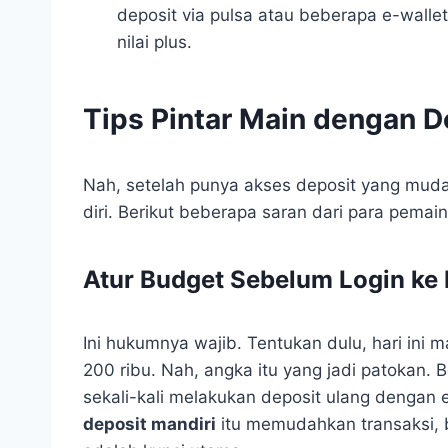
deposit via pulsa atau beberapa e-wallet.
nilai plus.
Tips Pintar Main dengan D
Nah, setelah punya akses deposit yang mudah
diri. Berikut beberapa saran dari para pemai
Atur Budget Sebelum Login ke
Ini hukumnya wajib. Tentukan dulu, hari ini 
200 ribu. Nah, angka itu yang jadi patokan. 
sekali-kali melakukan deposit ulang dengan 
deposit mandiri
itu memudahkan transaksi, 