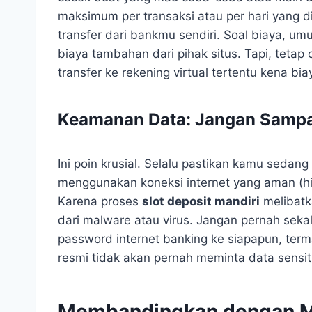
maksimum per transaksi atau per hari yang di
transfer dari bankmu sendiri. Soal biaya, um
biaya tambahan dari pihak situs. Tapi, tetap
transfer ke rekening virtual tertentu kena bia
Keamanan Data: Jangan Sampa
Ini poin krusial. Selalu pastikan kamu sedan
menggunakan koneksi internet yang aman (hin
Karena proses
slot deposit mandiri
melibatk
dari malware atau virus. Jangan pernah sek
password internet banking ke siapapun, term
resmi tidak akan pernah meminta data sensit
Membandingkan dengan Me