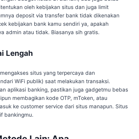
tentukan oleh kebijakan situs dan juga limit
umnya deposit via transfer bank tidak dikenakan
 cek kebijakan bank kamu sendiri ya, apakah
ya admin atau tidak. Biasanya sih gratis.
i Lengah
g mengakses situs yang terpercaya dan
dari WiFi publik) saat melakukan transaksi.
an aplikasi banking, pastikan juga gadgetmu bebas
alipun membagikan kode OTP, mToken, atau
asuk ke customer service dari situs manapun. Situs
if bankingmu.
tode Lain: Apa