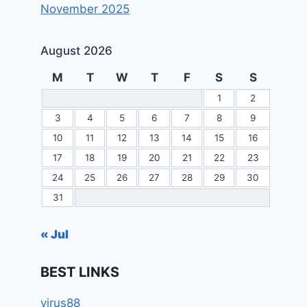
November 2025
August 2026
M
T
W
T
F
S
S
1
2
3
4
5
6
7
8
9
10
11
12
13
14
15
16
17
18
19
20
21
22
23
24
25
26
27
28
29
30
31
« Jul
BEST LINKS
virus88