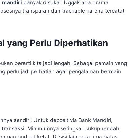
t mandiri
banyak disukai. Nggak ada drama
rosesnya transparan dan trackable karena tercatat
l yang Perlu Diperhatikan
kan berarti kita jadi lengah. Sebagai pemain yang
ang perlu jadi perhatian agar pengalaman bermain
nya sendiri. Untuk deposit via Bank Mandiri,
ransaksi. Minimumnya seringkali cukup rendah,
gan budget ketat. Di sisi lain, ada juga batas