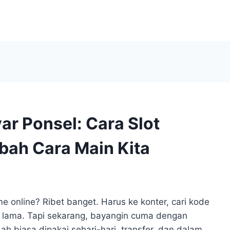
ar Ponsel: Cara Slot
bah Cara Main Kita
e online? Ribet banget. Harus ke konter, cari kode
 lama. Tapi sekarang, bayangin cuma dengan
h biasa dipakai sehari-hari, transfer, dan dalam