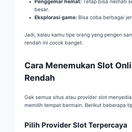
Penggemar hemat:
Tetap bisa nikmati 
besar.
Eksplorasi game:
Bisa coba berbagai jeni
Jadi, kalau kamu tipe orang yang pengen san
rendah ini cocok banget.
Cara Menemukan Slot Onli
Rendah
Gak semua situs atau provider slot menyediaka
memilih tempat bermain. Berikut beberapa ti
Pilih Provider Slot Terpercaya