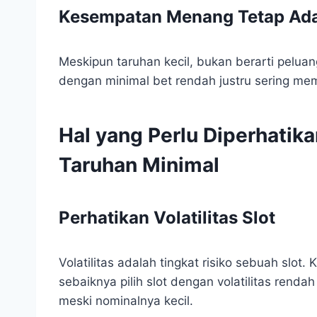
Kesempatan Menang Tetap Ad
Meskipun taruhan kecil, bukan berarti pelua
dengan minimal bet rendah justru sering me
Hal yang Perlu Diperhatik
Taruhan Minimal
Perhatikan Volatilitas Slot
Volatilitas adalah tingkat risiko sebuah slot
sebaiknya pilih slot dengan volatilitas ren
meski nominalnya kecil.