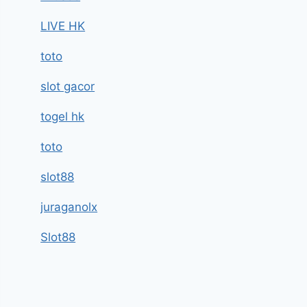
LIVE HK
toto
slot gacor
togel hk
toto
slot88
juraganolx
Slot88