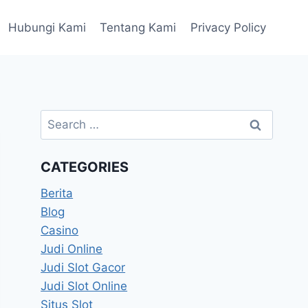
Hubungi Kami
Tentang Kami
Privacy Policy
Search
for:
CATEGORIES
Berita
Blog
Casino
Judi Online
Judi Slot Gacor
Judi Slot Online
Situs Slot