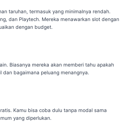
ihan taruhan, termasuk yang minimalnya rendah.
ing, dan Playtech. Mereka menawarkan slot dengan
esuaikan dengan budget.
 lain. Biasanya mereka akan memberi tahu apakah
cil dan bagaimana peluang menangnya.
tis. Kamu bisa coba dulu tanpa modal sama
imum yang diperlukan.