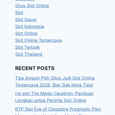
Situs Slot Online
Slot
Slot Gacor
Slot Indonesia
Slot Online
Slot Online Terpercaya
Slot Terbaik
Slot Thailand
RECENT POSTS
Tips Ampuh Pilih Situs Judi Slot Online
Terpercaya 2026, Biar Gak Kena Tipu!
rtp slot The Magic Cauldron: Panduan
Lengkap untuk Pecinta Slot Online
RTP Slot Eye of Cleopatra Pragmatic Play: