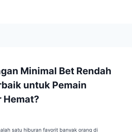
ngan Minimal Bet Rendah
erbaik untuk Pemain
r Hemat?
lah satu hiburan favorit banyak orang di