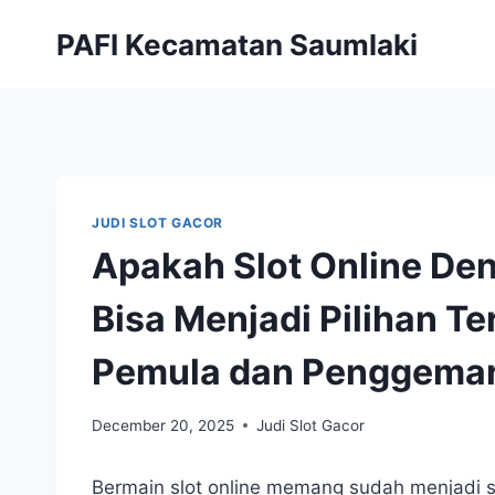
Skip
PAFI Kecamatan Saumlaki
to
content
JUDI SLOT GACOR
Apakah Slot Online De
Bisa Menjadi Pilihan T
Pemula dan Penggema
December 20, 2025
Judi Slot Gacor
Bermain slot online memang sudah menjadi sa