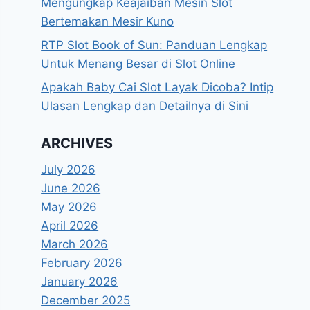
Mengungkap Keajaiban Mesin Slot
Bertemakan Mesir Kuno
RTP Slot Book of Sun: Panduan Lengkap
Untuk Menang Besar di Slot Online
Apakah Baby Cai Slot Layak Dicoba? Intip
Ulasan Lengkap dan Detailnya di Sini
ARCHIVES
July 2026
June 2026
May 2026
April 2026
March 2026
February 2026
January 2026
December 2025