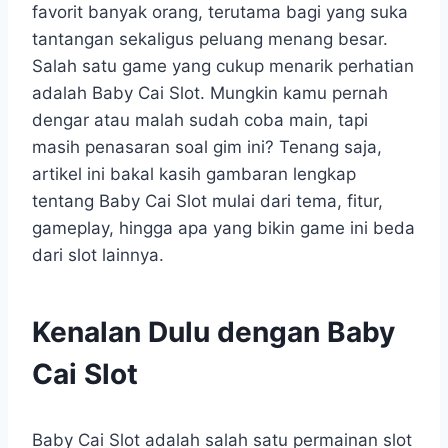
favorit banyak orang, terutama bagi yang suka
tantangan sekaligus peluang menang besar.
Salah satu game yang cukup menarik perhatian
adalah Baby Cai Slot. Mungkin kamu pernah
dengar atau malah sudah coba main, tapi
masih penasaran soal gim ini? Tenang saja,
artikel ini bakal kasih gambaran lengkap
tentang Baby Cai Slot mulai dari tema, fitur,
gameplay, hingga apa yang bikin game ini beda
dari slot lainnya.
Kenalan Dulu dengan Baby
Cai Slot
Baby Cai Slot adalah salah satu permainan slot