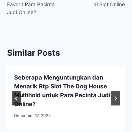
Favorit Para Pecinta
di Slot Online
Judi Online?
Similar Posts
Seberapa Menguntungkan dan
Menarik Rtp Slot The Dog House
Multihold untuk Para Pecinta Judi
Online?
December 17, 2025