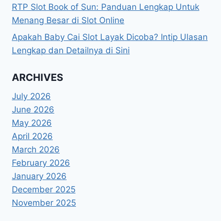
RTP Slot Book of Sun: Panduan Lengkap Untuk
Menang Besar di Slot Online
Apakah Baby Cai Slot Layak Dicoba? Intip Ulasan
Lengkap dan Detailnya di Sini
ARCHIVES
July 2026
June 2026
May 2026
April 2026
March 2026
February 2026
January 2026
December 2025
November 2025