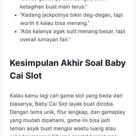
ketagihan buat main terus.”
“Kadang jackpotnya bikin deg-degan, tapi
worth it kalau bisa menang.”
“Ada kalanya agak sulit menang besar, tapi
overall lumayan fair.”
Kesimpulan Akhir Soal Baby
Cai Slot
Kalau kamu lagi cari game slot yang beda dari
biasanya, Baby Cai Slot layak buat dicoba.
Dengan tema unik, fitur lengkap, dan gameplay
yang mudah dipahami, game ini bisa jadi
teman asyik buat mengisi waktu luang atau