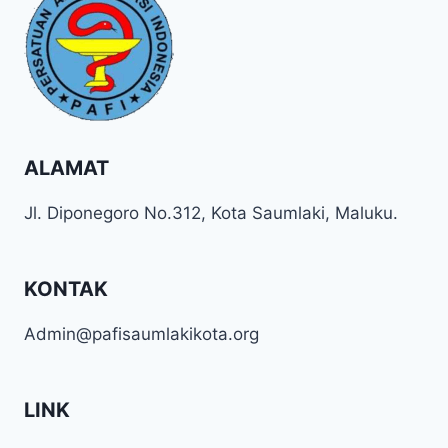
ALAMAT
Jl. Diponegoro No.312, Kota Saumlaki, Maluku.
KONTAK
Admin@pafisaumlakikota.org
LINK