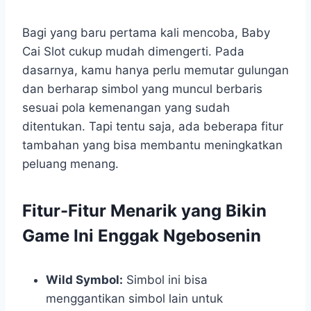
Bagi yang baru pertama kali mencoba, Baby
Cai Slot cukup mudah dimengerti. Pada
dasarnya, kamu hanya perlu memutar gulungan
dan berharap simbol yang muncul berbaris
sesuai pola kemenangan yang sudah
ditentukan. Tapi tentu saja, ada beberapa fitur
tambahan yang bisa membantu meningkatkan
peluang menang.
Fitur-Fitur Menarik yang Bikin
Game Ini Enggak Ngebosenin
Wild Symbol:
Simbol ini bisa
menggantikan simbol lain untuk