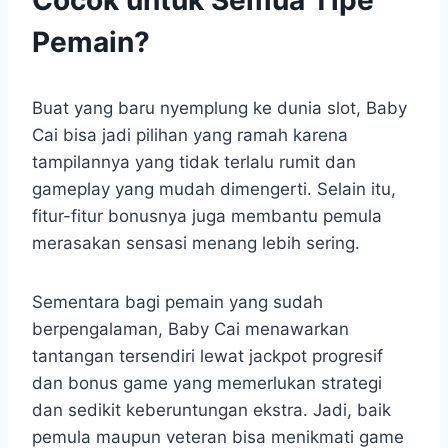
Pemain?
Buat yang baru nyemplung ke dunia slot, Baby
Cai bisa jadi pilihan yang ramah karena
tampilannya yang tidak terlalu rumit dan
gameplay yang mudah dimengerti. Selain itu,
fitur-fitur bonusnya juga membantu pemula
merasakan sensasi menang lebih sering.
Sementara bagi pemain yang sudah
berpengalaman, Baby Cai menawarkan
tantangan tersendiri lewat jackpot progresif
dan bonus game yang memerlukan strategi
dan sedikit keberuntungan ekstra. Jadi, baik
pemula maupun veteran bisa menikmati game