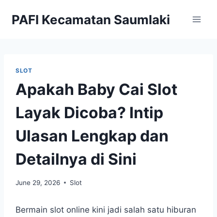
Skip
PAFI Kecamatan Saumlaki
to
content
SLOT
Apakah Baby Cai Slot
Layak Dicoba? Intip
Ulasan Lengkap dan
Detailnya di Sini
June 29, 2026
Slot
Bermain slot online kini jadi salah satu hiburan