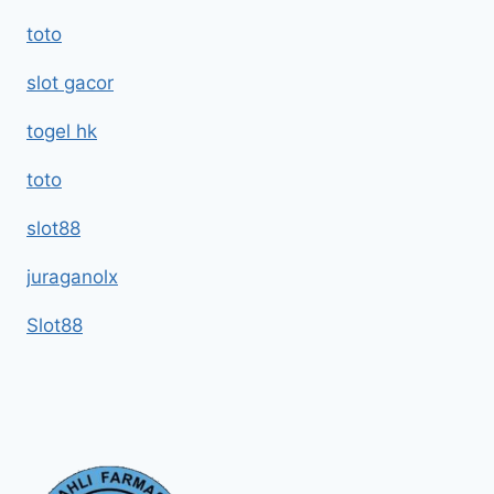
toto
slot gacor
togel hk
toto
slot88
juraganolx
Slot88