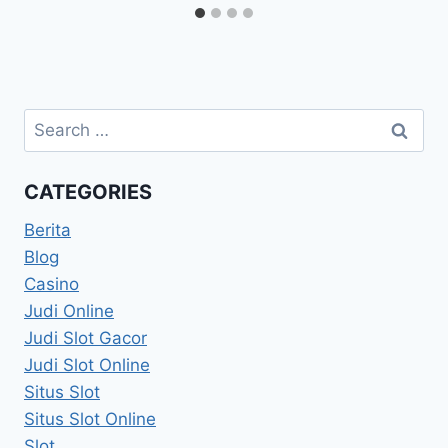
Search
for:
CATEGORIES
Berita
Blog
Casino
Judi Online
Judi Slot Gacor
Judi Slot Online
Situs Slot
Situs Slot Online
Slot