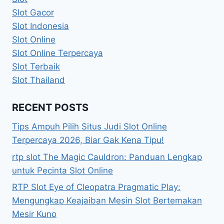
Slot Gacor
Slot Indonesia
Slot Online
Slot Online Terpercaya
Slot Terbaik
Slot Thailand
RECENT POSTS
Tips Ampuh Pilih Situs Judi Slot Online
Terpercaya 2026, Biar Gak Kena Tipu!
rtp slot The Magic Cauldron: Panduan Lengkap
untuk Pecinta Slot Online
RTP Slot Eye of Cleopatra Pragmatic Play:
Mengungkap Keajaiban Mesin Slot Bertemakan
Mesir Kuno