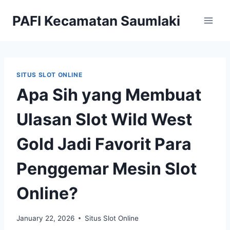
Skip
PAFI Kecamatan Saumlaki
to
content
SITUS SLOT ONLINE
Apa Sih yang Membuat
Ulasan Slot Wild West
Gold Jadi Favorit Para
Penggemar Mesin Slot
Online?
January 22, 2026
Situs Slot Online