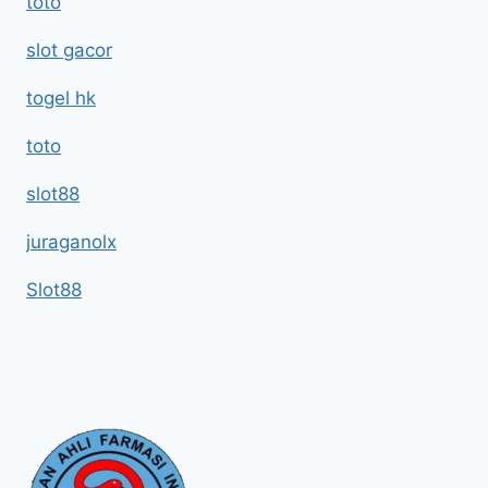
toto
slot gacor
togel hk
toto
slot88
juraganolx
Slot88