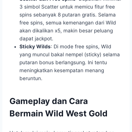
3 simbol Scatter untuk memicu fitur free
spins sebanyak 8 putaran gratis. Selama
free spins, semua kemenangan dari Wild
akan dikalikan x5, makin besar peluang
dapat jackpot.
Sticky Wilds
: Di mode free spins, Wild
yang muncul bakal nempel (sticky) selama
putaran bonus berlangsung. Ini tentu
meningkatkan kesempatan menang
beruntun.
Gameplay dan Cara
Bermain Wild West Gold