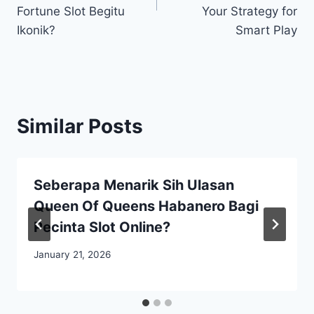
Fortune Slot Begitu
Your Strategy for
Ikonik?
Smart Play
Similar Posts
Seberapa Menarik Sih Ulasan
Queen Of Queens Habanero Bagi
Pecinta Slot Online?
January 21, 2026