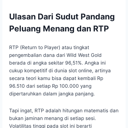
Ulasan Dari Sudut Pandang
Peluang Menang dan RTP
RTP (Return to Player) atau tingkat
pengembalian dana dari Wild West Gold
berada di angka sekitar 96,51%. Angka ini
cukup kompetitif di dunia slot online, artinya
secara teori kamu bisa dapat kembali Rp
96.510 dari setiap Rp 100.000 yang
dipertaruhkan dalam jangka panjang.
Tapi ingat, RTP adalah hitungan matematis dan
bukan jaminan menang di setiap sesi.
Volatilitas tinggi pada slot ini berarti